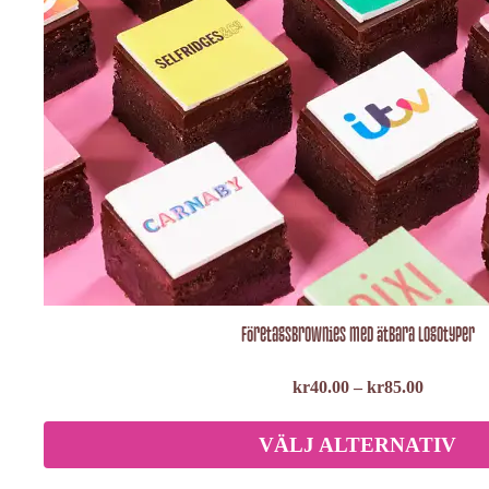
Företagsbrownies med ätbara logotyper
kr
40.00
–
kr
85.00
VÄLJ ALTERNATIV