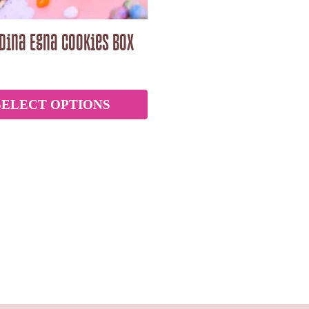
 Dina Egna Cookies box
n
SELECT OPTIONS