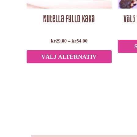
väljas
på
Nutella fylld kaka
Välj
produktsida
kr
29.00
–
kr
54.00
VÄLJ ALTERNATIV