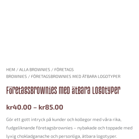
HEM
/
ALLA BROWNIES
/
FÖRETAGS
BROWNIES
/ FÖRETAGSBROWNIES MED ÄTBARA LOGOTYPER
Företagsbrownies med ätbara logotyper
kr
40.00
–
kr
85.00
Gör ett gott intryck på kunder och kollegor med våra rika,
fudgeliknande företagsbrownies – nybakade och toppade med
lyxig chokladganache och personliga, ätbara logotyper.