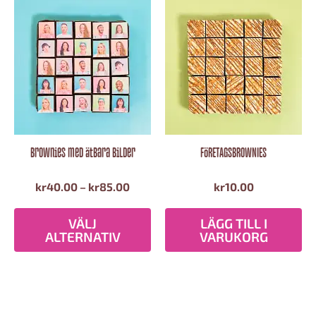
Prisintervall:
Den
här
kr40.00
produkten
till
har
kr85.00
flera
varianter.
De
olika
alternativen
Brownies med ätbara bilder
FÖRETAGSBROWNIES
kan
väljas
kr
40.00
–
kr
85.00
kr
10.00
på
produktsidan
VÄLJ
LÄGG TILL I
ALTERNATIV
VARUKORG