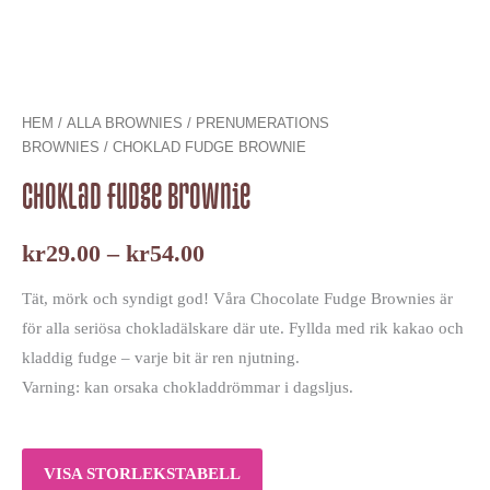
HEM
/
ALLA BROWNIES
/
PRENUMERATIONS
BROWNIES
/ CHOKLAD FUDGE BROWNIE
Choklad fudge brownie
kr
29.00
–
kr
54.00
Tät, mörk och syndigt god! Våra Chocolate Fudge Brownies är
för alla seriösa chokladälskare där ute. Fyllda med rik kakao och
kladdig fudge – varje bit är ren njutning.
Varning: kan orsaka chokladdrömmar i dagsljus.
VISA STORLEKSTABELL